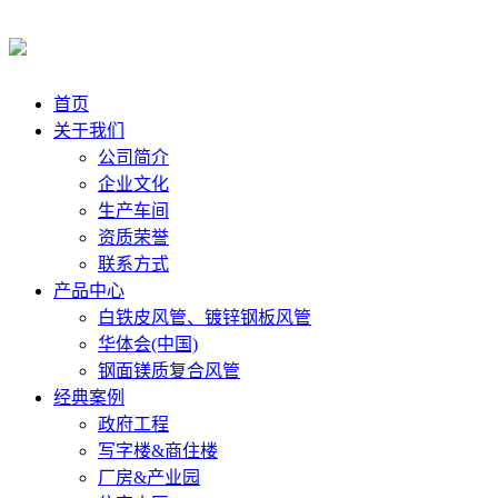
首页
关于我们
公司简介
企业文化
生产车间
资质荣誉
联系方式
产品中心
白铁皮风管、镀锌钢板风管
华体会(中国)
钢面镁质复合风管
经典案例
政府工程
写字楼&商住楼
厂房&产业园