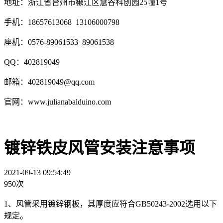
地址：浙江省台州市椒江区慧谷科创园25幢1号
手机：18657613068 13106000798
座机：0576-89061533 89061538
QQ：402819049
邮箱：402819049@qq.com
官网：www.julianabalduino.com
镀锌铁皮风管安装注意事项
2021-09-13 09:54:49
950次
1、风管采用镀锌钢板，其厚度应符合GB50243-2002选用以下
规定。