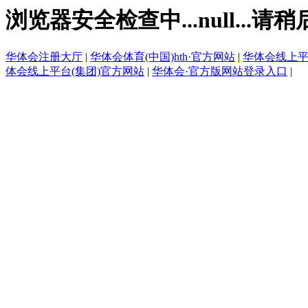
浏览器安全检查中...null...请稍
华体会注册大厅
|
华体会体育(中国)hth·官方网站
|
华体会线上平
体会线上平台(集团)官方网站
|
华体会·官方版网站登录入口
|